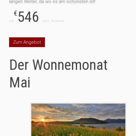
langen Winter, da wo es am schönsten ist!
546
€
ab
pro Person
Zum Angebot
Der Wonnemonat
Mai