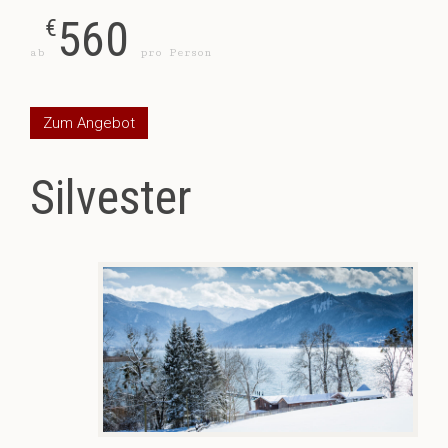
560
€
ab
pro Person
Zum Angebot
Silvester