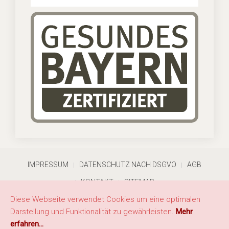
IMPRESSUM
DATENSCHUTZ NACH DSGVO
AGB
KONTAKT
SITEMAP
Diese Webseite verwendet Cookies um eine optimalen
Copyright © 2026 Hotel Quellenhof. Alle Rechte
Darstellung und Funktionalität zu gewährleisten.
Mehr
vorbehalten.
erfahren...
Erstellt durch
Stefanis Marketing Consulting GmbH
.